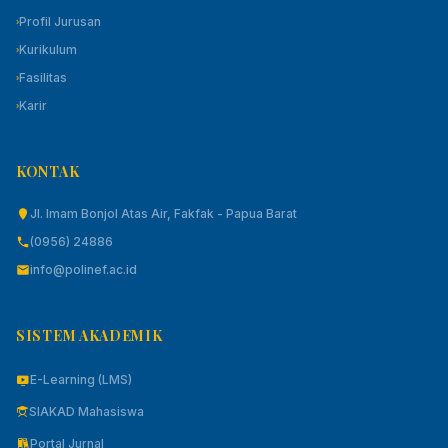
Profil Jurusan
›
Kurikulum
›
Fasilitas
›
Karir
›
KONTAK
Jl. Imam Bonjol Atas Air, Fakfak - Papua Barat
(0956) 24886
info@polinef.ac.id
SISTEM AKADEMIK
E-Learning (LMS)
SIAKAD Mahasiswa
Portal Jurnal