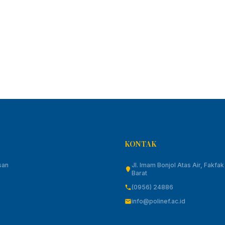
KONTAK
san
Jl. Imam Bonjol Atas Air, Fakfa
Barat
(0956) 24886
info@polinef.ac.id