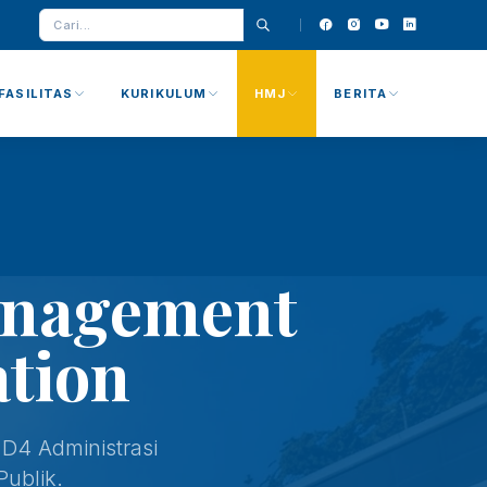
FASILITAS
KURIKULUM
HMJ
BERITA
anagement
ation
D4 Administrasi
Publik.