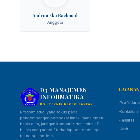
Androu Eka Rachmad
Anggota
D3 MANAJEMEN
LAYANAN
INFORMATIKA
Profil Juru
›
POLITEKNIK NEGERI FAKFAK
Kurikulum
Program studi yang fokus pada
›
pengembangan perangkat lunak, manajemen
Fasilitas
›
basis data, jaringan komputer, dan solusi IT
Karir
bisnis yang adaptif terhadap perkembangan
›
teknologi modern.