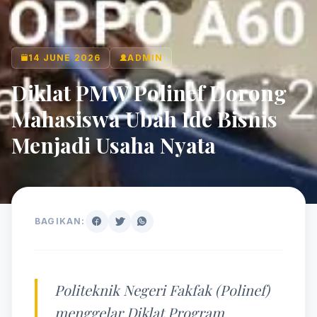
14 JUNE 2026
ADMIN
Diklat PMW Polinef Dorong
Mahasiswa Ubah Ide Bisnis
Menjadi Usaha Nyata
BAGIKAN:
Politeknik Negeri Fakfak (Polinef)
menggelar Diklat Program